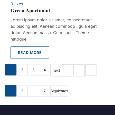
0
likes
Green Apartmant
Lorem ipsum dolor sit amet, consectetuer
adipiscing elit. Aenean commodo ligula eget
dolor. Aenean massa. Cum sociis Theme
natoque
READ MORE
1
2
3
4
next
Navegación de entradas
1
2
…
7
Siguientes